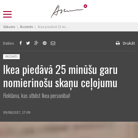
You are here:
Sākums
Ārzemēs
Ikea piedāvā 25 minūšu garu nomierinošu skaņu ceļojumu
Dalies
Drukāt
Posted in:
ĀRZEMĒS
Ikea piedāvā 25 minūšu garu
nomierinošu skaņu ceļojumu
Reklāma, kas atbilst Ikea personībai!
09/08/2017, 17:09