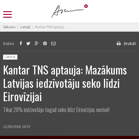
You are here:
Sākums
Latvijā
Kantar TNS aptauja: Mazākums Latvijas iedzīvotāju seko līdzi Eirovīzijai
Dalies
Drukāt
Posted in:
LATVIJĀ
Kantar TNS aptauja: Mazākums
Latvijas iedzīvotāju seko līdzi
Eirovīzijai
Tikai 28% iedzīvotāju šogad seko līdzi Eirovīzijas norisei!
11/05/2018, 16:57