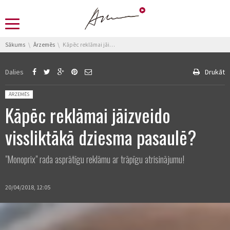
You are here:
Sākums
Ārzemēs
Kāpēc reklāmai jāizveido vissliktākā dziesma pasaulē?
Dalies
Drukāt
Posted in:
ĀRZEMĒS
Kāpēc reklāmai jāizveido
vissliktākā dziesma pasaulē?
"Monoprix" rada asprātīgu reklāmu ar trāpīgu atrisinājumu!
20/04/2018, 12:05