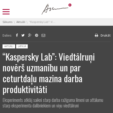
You are here:
Sākums
Aktuāli
“Kaspersky Lab”: Viedtālruņi novērš uzmanību un par ceturtdaļu mazina darba produktivitāti
Dalies
Drukāt
Posted in:
AKTUĀLI
LATVIJĀ
“Kaspersky Lab”: Viedtālruņi
novērš uzmanību un par
ceturtdaļu mazina darba
produktivitāti
Eksperiments atklāj saikni starp darba ražīguma līmeni un attālumu
starp eksperimenta dalībniekiem un viņu viedtālruni