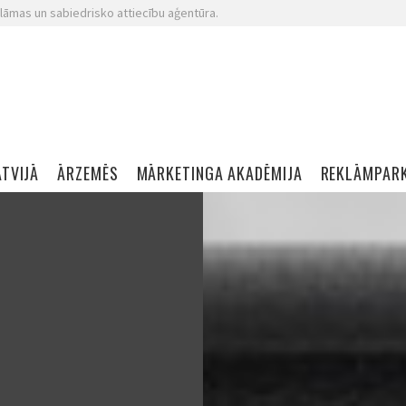
lāmas un sabiedrisko attiecību aģentūra.
ATVIJĀ
ĀRZEMĒS
MĀRKETINGA AKADĒMIJA
REKLĀMPAR