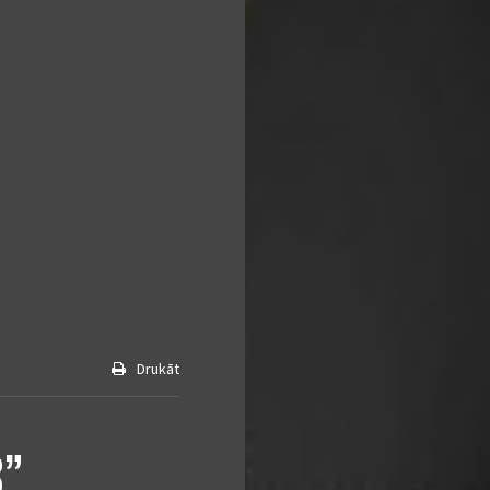
Drukāt
3”