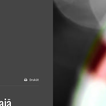
Drukāt
lajā