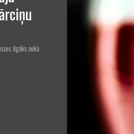
ārciņu
eizes ilgāks nekā