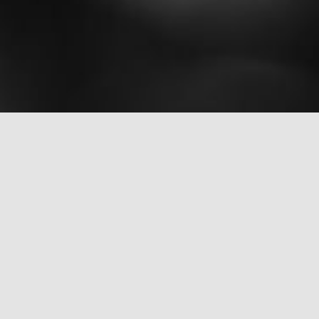
rch for: