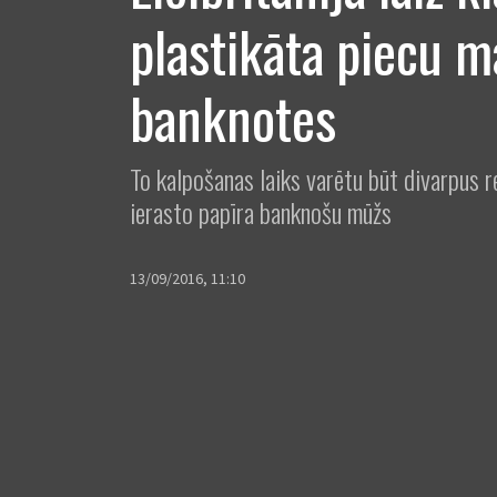
plastikāta piecu m
banknotes
To kalpošanas laiks varētu būt divarpus r
ierasto papīra banknošu mūžs
13/09/2016, 11:10