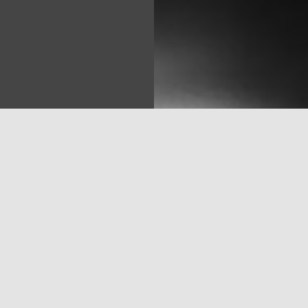
Sea
ecu mārciņu plastikāta banknotes, uz kurām redzams