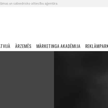
lāmas un sabiedrisko attiecību aģentūra.
ATVIJĀ
ĀRZEMĒS
MĀRKETINGA AKADĒMIJA
REKLĀMPAR