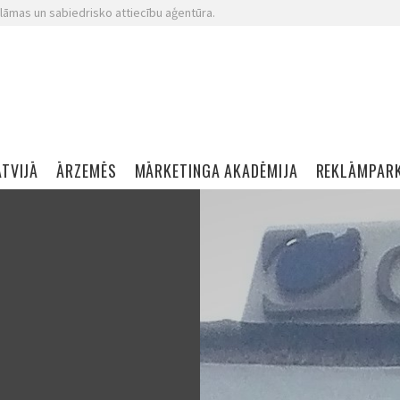
lāmas un sabiedrisko attiecību aģentūra.
ATVIJĀ
ĀRZEMĒS
MĀRKETINGA AKADĒMIJA
REKLĀMPAR