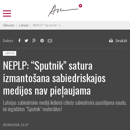
You are here:
Sākums
Latvijā
NEPLP: “Sputnik” satura izmantošana sabiedriskajos medijos nav pieļaujama
Dalies
Drukāt
Posted in:
LATVIJĀ
NEPLP: “Sputnik” satura
izmantošana sabiedriskajos
medijos nav pieļaujama
Latvijas sabiedriskie mediji ikdienā izlieto sabiedriskā pasūtījuma naudu,
lai iegādātos "Sputnik" materiālus!
05/04/2018, 11:37