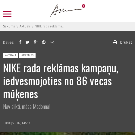
You are here:
Sākums
Aktuāli
NIKE rada reklāmas kampaņu, iedvesmojoties no 86 vecas mūķenes
Dalies
Drukāt
Posted in:
AKTUĀLI
ĀRZEMĒS
NIKE rada reklāmas kampaņu,
iedvesmojoties no 86 vecas
mūķenes
Nav slikti, māsa Madonna!
18/08/2016, 14:29