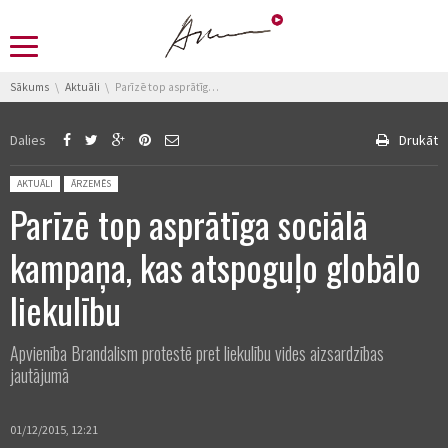
You are here:
Sākums
Aktuāli
Parīzē top asprātīga sociālā kampaņa, kas atspoguļo globālo liekulību
Dalies
Drukāt
Posted in:
AKTUĀLI
ĀRZEMĒS
Parīzē top asprātīga sociālā
kampaņa, kas atspoguļo globālo
liekulību
Apvienība Brandalism protestē pret liekulību vides aizsardzības
jautājumā
01/12/2015, 12:21