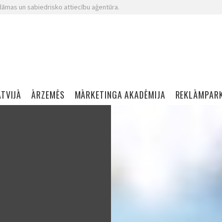
lāmas un sabiedrisko attiecību aģentūra.
ATVIJĀ
ĀRZEMĒS
MĀRKETINGA AKADĒMIJA
REKLĀMPAR