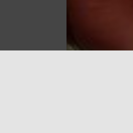
Sea
eklāmas elektroniskajos plašsaziņas līdzekļos. Mediji to