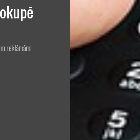
 okupē
jām reklāmām!