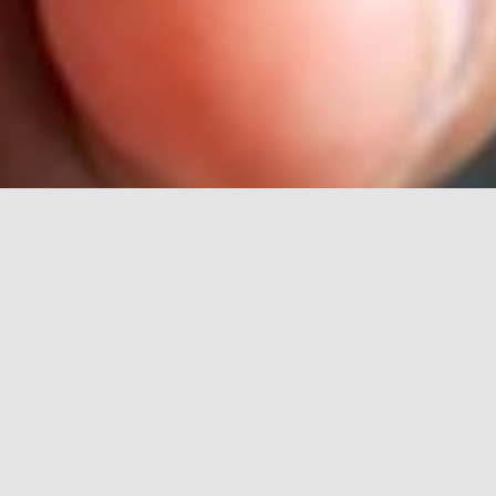
rch for: