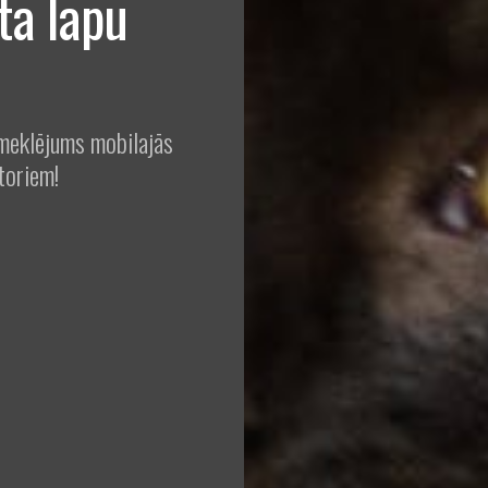
ta lapu
pmeklējums mobilajās
toriem!