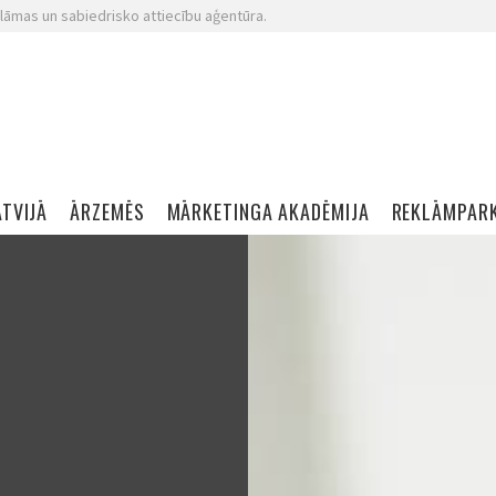
lāmas un sabiedrisko attiecību aģentūra.
ATVIJĀ
ĀRZEMĒS
MĀRKETINGA AKADĒMIJA
REKLĀMPAR