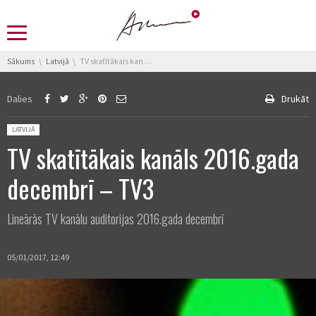
You are here:
Sākums
Latvijā
TV skatītākais kanāls 2016.gada decembrī – TV3
Dalies
Drukāt
Posted in:
LATVIJĀ
TV skatītākais kanāls 2016.gada
decembrī – TV3
Lineārās TV kanālu auditorijas 2016.gada decembrī
05/01/2017, 12:49