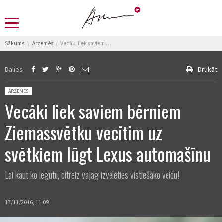
You are here:
Sākums
Ārzemēs
Vecāki liek saviem bērniem Ziemassvētku vecītim uz svētkiem lūgt Lexus automašīnu
Dalies
Drukāt
Posted in:
ĀRZEMĒS
Vecāki liek saviem bērniem
Ziemassvētku vecītim uz
svētkiem lūgt Lexus automašīnu
Lai kaut ko iegūtu, citreiz vajag izvēlēties vistiešāko veidu!
17/11/2016, 11:09