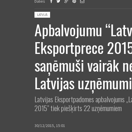
Dalies
Posted in:
LATVIJĀ
Apbalvojumu “Latv
Eksportprece 201
saņēmuši vairāk n
Latvijas uzņēmumi
Latvijas Eksportpadomes apbalvojums „L
2015” tiek piešķirts 22 uzņēmumiem
30/12/2015, 15:01