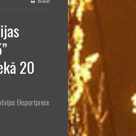
Drukāt
ijas
5”
ekā 20
atvijas Eksportprece