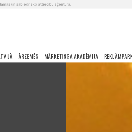
lāmas un sabiedrisko attiecību aģentūra.
ATVIJĀ
ĀRZEMĒS
MĀRKETINGA AKADĒMIJA
REKLĀMPAR