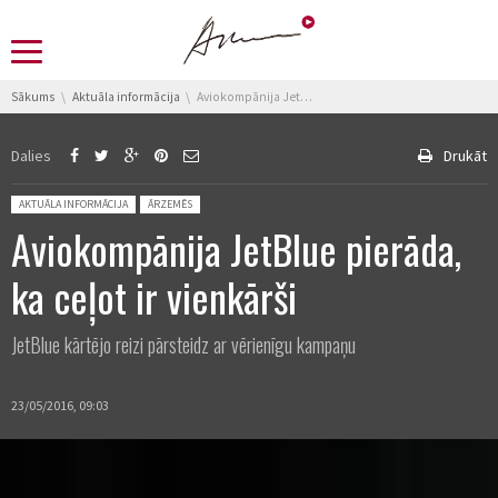
You are here:
Sākums
Aktuāla informācija
Aviokompānija JetBlue pierāda, ka ceļot ir vienkārši
Dalies
Drukāt
Posted in:
AKTUĀLA INFORMĀCIJA
ĀRZEMĒS
Aviokompānija JetBlue pierāda,
ka ceļot ir vienkārši
JetBlue kārtējo reizi pārsteidz ar vērienīgu kampaņu
23/05/2016, 09:03