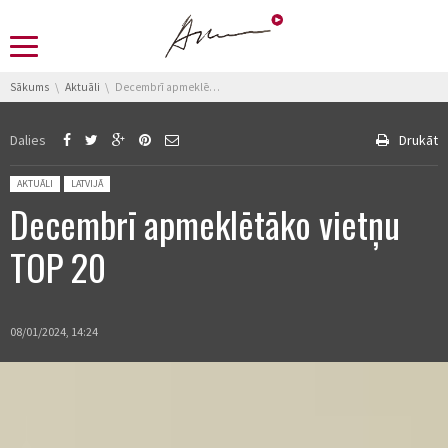
You are here:
Sākums
Aktuāli
Decembrī apmeklētāko vietņu TOP 20
Dalies
Drukāt
Posted in:
AKTUĀLI
LATVIJĀ
Decembrī apmeklētāko vietņu
TOP 20
08/01/2024, 14:24