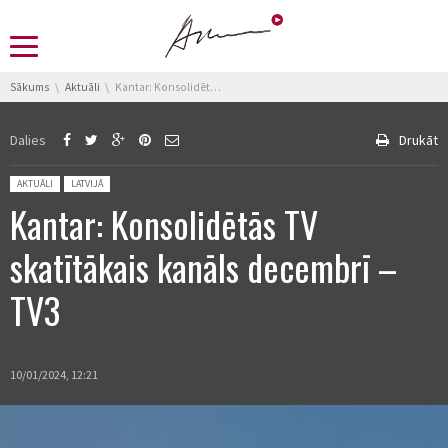
You are here:
Sākums
Aktuāli
Kantar: Konsolidētās TV skatītākais kanāls decembrī – TV3
Dalies
Drukāt
Posted in:
AKTUĀLI
LATVIJĀ
Kantar: Konsolidētās TV
skatītākais kanāls decembrī –
TV3
10/01/2024, 12:21