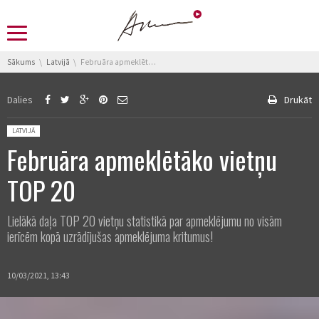
You are here:
Sākums
Latvijā
Februāra apmeklētāko vietņu TOP 20
Dalies
Drukāt
Posted in:
LATVIJĀ
Februāra apmeklētāko vietņu
TOP 20
Lielākā daļa TOP 20 vietņu statistikā par apmeklējumu no visām
ierīcēm kopā uzrādījušas apmeklējuma kritumus!
10/03/2021, 13:43