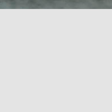
Mazs, apmēram desmit gadus jauns zēns kopā ar savu māti