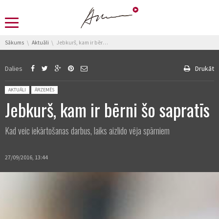
You are here:
Sākums
Aktuāli
Jebkurš, kam ir bērni šo sapratīs
Dalies
Drukāt
Posted in:
AKTUĀLI
ĀRZEMĒS
Jebkurš, kam ir bērni šo sapratīs
Kad veic iekārtošanas darbus, laiks aizlido vēja spārniem
27/09/2016, 13:44