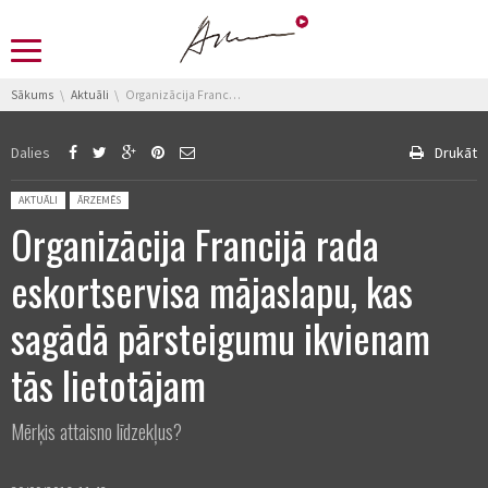
You are here:
Sākums
Aktuāli
Organizācija Francijā rada eskortservisa mājaslapu, kas sagādā pārsteigumu ikvienam tās lietotājam
Dalies
Drukāt
Posted in:
AKTUĀLI
ĀRZEMĒS
Organizācija Francijā rada
eskortservisa mājaslapu, kas
sagādā pārsteigumu ikvienam
tās lietotājam
Mērķis attaisno līdzekļus?