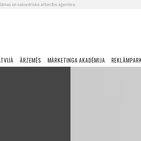
lāmas un sabiedrisko attiecību aģentūra.
ATVIJĀ
ĀRZEMĒS
MĀRKETINGA AKADĒMIJA
REKLĀMPAR