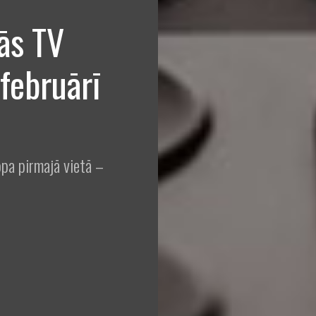
ās TV
 februārī
pa pirmajā vietā –