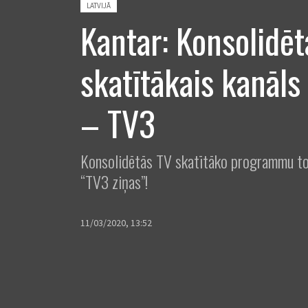
Posted in:
LATVIJĀ
Kantar: Konsolidēt
skatītākais kanāls
– TV3
Konsolidētās TV skatītāko programmu to
“TV3 ziņas”!
11/03/2020, 13:52