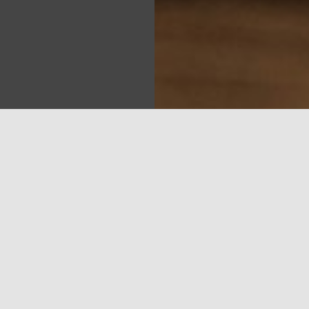
Sea
, kuram veltīti 9,3% no kopējā TV skatīšanās laika. Otrs