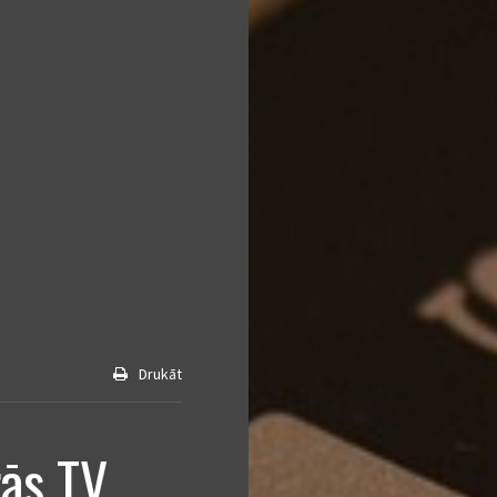
Drukāt
rās TV