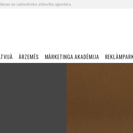
lāmas un sabiedrisko attiecību aģentūra.
ATVIJĀ
ĀRZEMĒS
MĀRKETINGA AKADĒMIJA
REKLĀMPAR