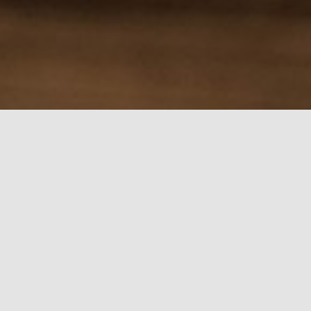
rch for: