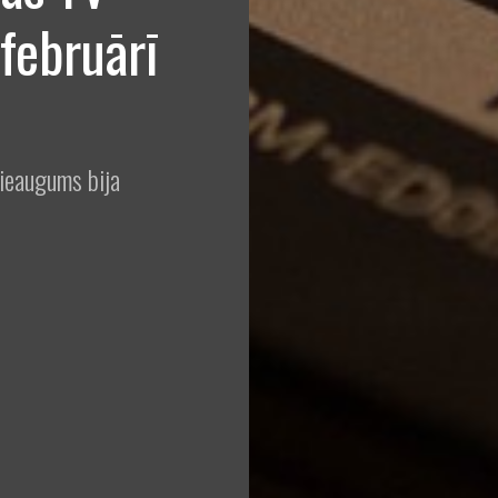
 februārī
pieaugums bija