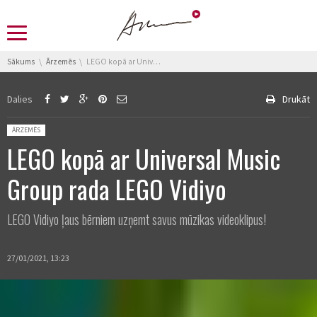
You are here:
Sākums
Ārzemēs
LEGO kopā ar Universal Music Group rada LEGO Vidiyo
Dalies
Drukāt
Posted in:
ĀRZEMĒS
LEGO kopā ar Universal Music
Group rada LEGO Vidiyo
LEGO Vidiyo ļaus bērniem uzņemt savus mūzikas videoklipus!
27/01/2021, 13:23