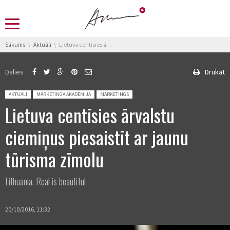
You are here:
Sākums
Aktuāli
Lietuva centīsies ārvalstu ciemiņus piesaistīt ar jaunu tūrisma zīmolu
Dalies
Drukāt
Posted in:
AKTUĀLI
MĀRKETINGA AKADĒMIJA
MĀRKETINGS
Lietuva centīsies ārvalstu
ciemiņus piesaistīt ar jaunu
tūrisma zīmolu
Lithuania. Real is beautiful
20/10/2016, 11:32