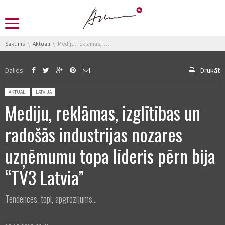
You are here:
Sākums
Aktuāli
Mediju, reklāmas, izglītības un radošās industrijas nozares uzņēmumu topa līderis pērn bija “TV3 Latvia”
Dalies
Drukāt
Posted in:
AKTUĀLI
LATVIJĀ
Mediju, reklāmas, izglītības un
radošās industrijas nozares
uzņēmumu topa līderis pērn bija
“TV3 Latvia”
Tendences, topi, apgrozījums...