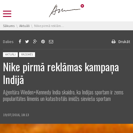
You are here:
Sākums
Aktuāli
Nike pirmā reklāmas kampaņa Indijā
Dalies
Drukāt
Posted in:
AKTUĀLI
ĀRZEMĒS
Nike pirmā reklāmas kampaņa
Indijā
Aģentūra Wieden+Kennedy India skaidro, ka Indijas sportam ir zems
popularitātes līmenis un katastrofāls imidžs sieviešu sportam
19/07/2016, 18:13