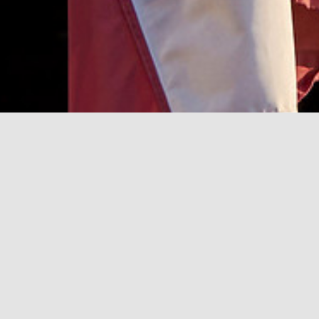
rch for: