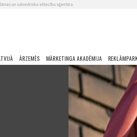
lāmas un sabiedrisko attiecību aģentūra.
ATVIJĀ
ĀRZEMĒS
MĀRKETINGA AKADĒMIJA
REKLĀMPAR