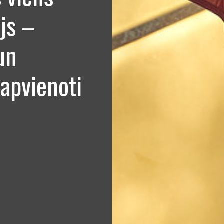
js –
 un
 apvienoti