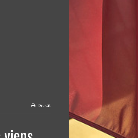
Drukāt
 viens