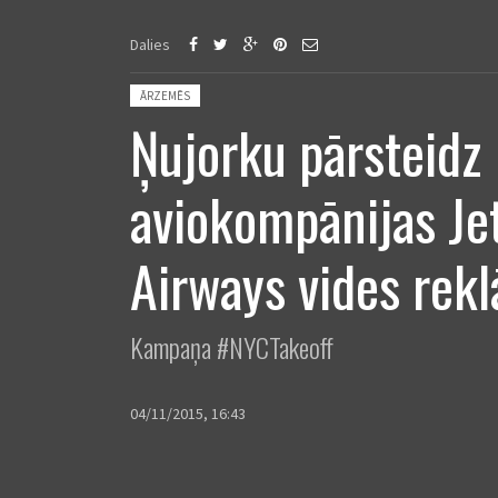
Dalies
Posted in:
ĀRZEMĒS
Ņujorku pārsteidz
aviokompānijas Je
Airways vides rek
Kampaņa #NYCTakeoff
04/11/2015, 16:43