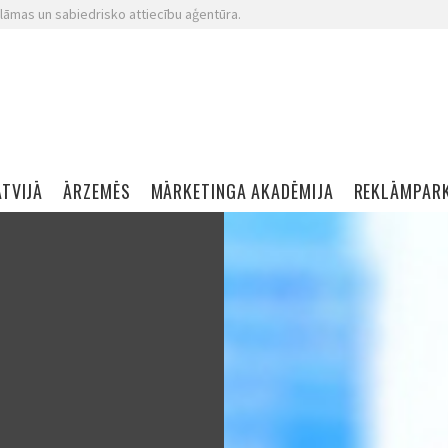
lāmas un sabiedrisko attiecību aģentūra.
ATVIJĀ
ĀRZEMĒS
MĀRKETINGA AKADĒMIJA
REKLĀMPAR