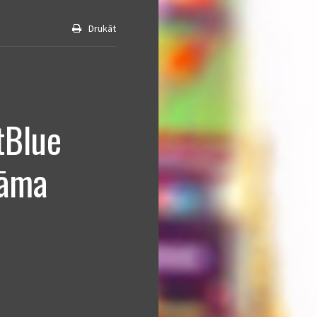
Drukāt
tBlue
lāma