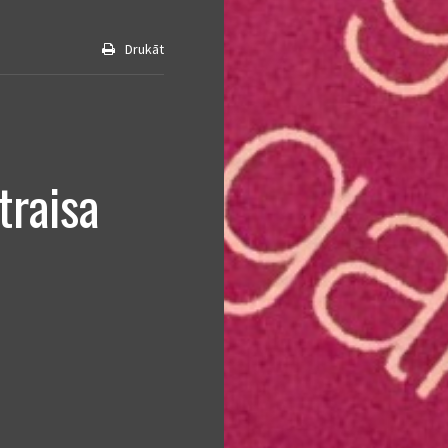
Drukāt
traisa