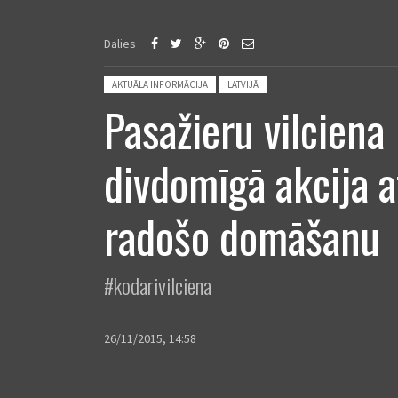
Dalies
Posted in:
AKTUĀLA INFORMĀCIJA
LATVIJĀ
Pasažieru vilciena
divdomīgā akcija a
radošo domāšanu
#kodarivilciena
26/11/2015, 14:58