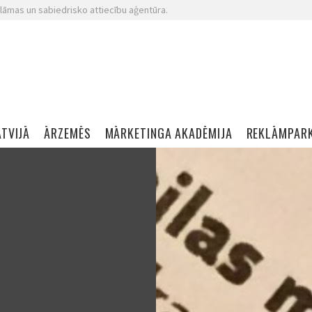
lāmas un sabiedrisko attiecību aģentūra.
ATVIJĀ
ĀRZEMĒS
MĀRKETINGA AKADĒMIJA
REKLĀMPAR