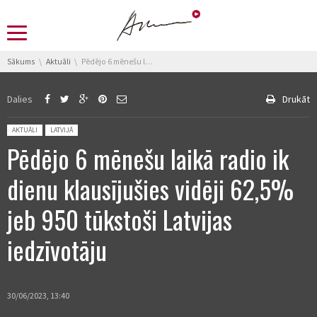
You are here:
Sākums
Aktuāli
Pēdējo 6 mēnešu laikā radio ik dienu klausījušies vidēji 62,5% jeb 950 tūkstoši Latvijas iedzīvotāju
Dalies
Drukāt
Posted in:
AKTUĀLI
LATVIJĀ
Pēdējo 6 mēnešu laikā radio ik
dienu klausījušies vidēji 62,5%
jeb 950 tūkstoši Latvijas
iedzīvotāju
30/06/2023, 13:40