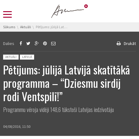
You are here:
Sākums
Aktuāli
Pētījums: jūlijā Latvijā skatītākā programma – “Dziesmu sirdij rodi Ventspilī!”
Dalies
Drukāt
Posted in:
AKTUĀLI
LATVIJĀ
Pētījums: jūlijā Latvijā skatītākā
programma – “Dziesmu sirdij
rodi Ventspilī!”
Programmu vēroja vidēji 148,6 tūkstoši Latvijas iedzīvotāju
04/08/2016, 11:50