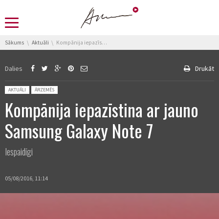
You are here:
Sākums
Aktuāli
Kompānija iepazīstina ar jauno Samsung Galaxy Note 7
Dalies
Drukāt
Posted in:
AKTUĀLI
ĀRZEMĒS
Kompānija iepazīstina ar jauno
Samsung Galaxy Note 7
Iespaidīgi
05/08/2016, 11:14