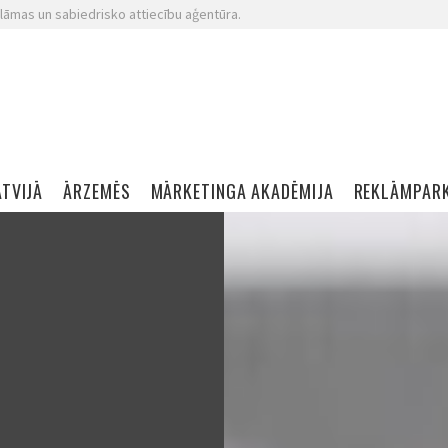
lāmas un sabiedrisko attiecību aģentūra.
ATVIJĀ
ĀRZEMĒS
MĀRKETINGA AKADĒMIJA
REKLĀMPAR