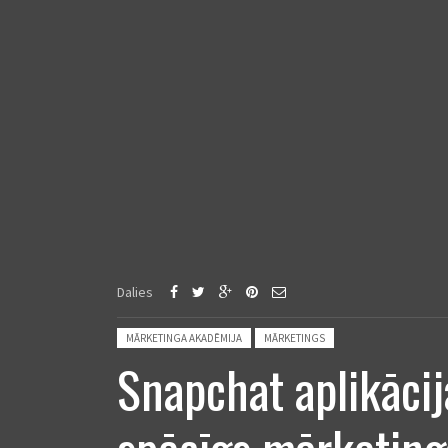
Dalies
Posted in:
MĀRKETINGA AKADĒMIJA
MĀRKETINGS
Snapchat aplikācij