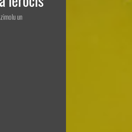
a ierocis
 zīmolu un