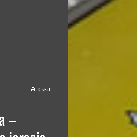
Drukāt
a –