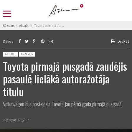
You are here:
Sākums
Aktuāli
Toyota pirmajā pusgadā zaudējis pasaulē lielākā autoražotāja titulu
Dalies
Drukāt
Posted in:
AKTUĀLI
ĀRZEMĒS
Toyota pirmajā pusgadā zaudējis
pasaulē lielākā autoražotāja
titulu
Volkswagen bija apsteidzis Toyota jau pērnā gada pirmajā pusgadā
28/07/2016, 12:57