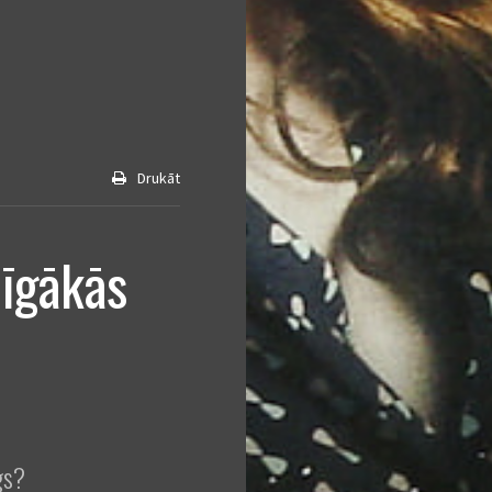
Drukāt
īgākās
gs?