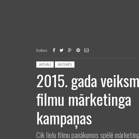
Dalies
Posted in:
AKTUĀLI
ĀRZEMĒS
2015. gada veiksm
filmu mārketinga
kampaņas
Cik lielu filmu panākumos spēlē mārketin