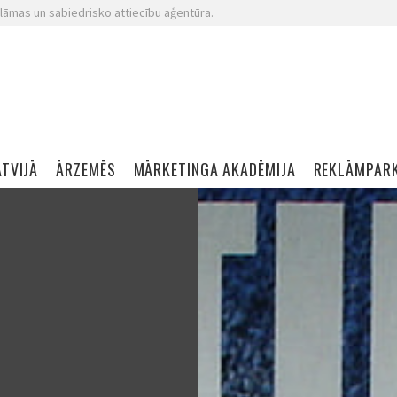
lāmas un sabiedrisko attiecību aģentūra.
ATVIJĀ
ĀRZEMĒS
MĀRKETINGA AKADĒMIJA
REKLĀMPAR