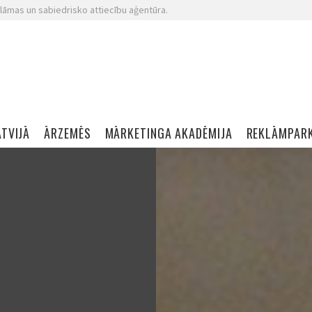
lāmas un sabiedrisko attiecību aģentūra.
ATVIJĀ
ĀRZEMĒS
MĀRKETINGA AKADĒMIJA
REKLĀMPAR