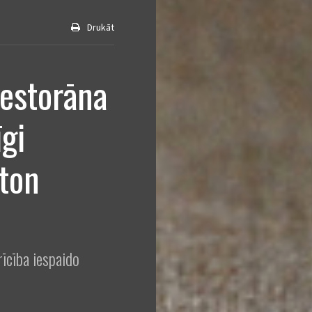
Drukāt
restorāna
gi
tton
īcība iespaido