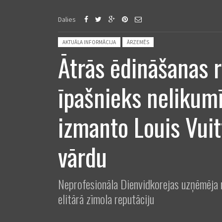
Dalies
Posted in:
AKTUĀLA INFORMĀCIJA
ĀRZEMĒS
Ātrās ēdināšanas 
īpašnieks nelikumī
izmanto Louis Vui
vārdu
Neprofesionāla Dienvidkorejas uzņēmēja r
elitārā zīmola reputāciju