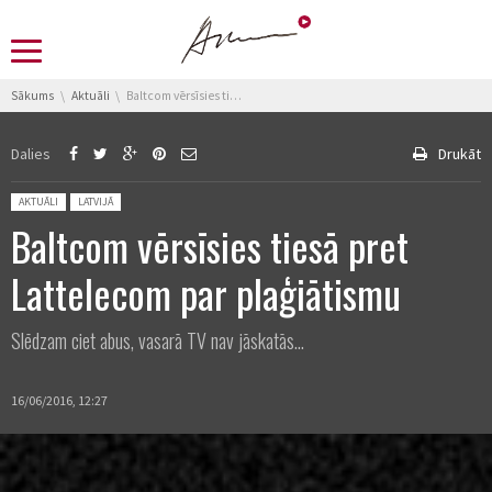
You are here:
Sākums
Aktuāli
Baltcom vērsīsies tiesā pret Lattelecom par plaģiātismu
Dalies
Drukāt
Posted in:
AKTUĀLI
LATVIJĀ
Baltcom vērsīsies tiesā pret
Lattelecom par plaģiātismu
Slēdzam ciet abus, vasarā TV nav jāskatās...
16/06/2016, 12:27