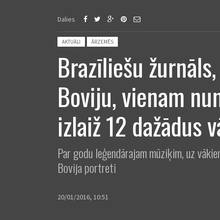
Dalies
Posted in:
AKTUĀLI
ĀRZEMĒS
Brazīliešu žurnāls,
Boviju, vienam n
izlaiž 12 dažādus 
Par godu leģendārajam mūziķim, uz vākie
Bovija portreti
20/01/2016, 10:51