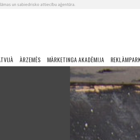
lāmas un sabiedrisko attiecību aģentūra.
ATVIJĀ
ĀRZEMĒS
MĀRKETINGA AKADĒMIJA
REKLĀMPAR