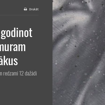
Drukāt
 godinot
umuram
vākus
m redzami 12 dažādi