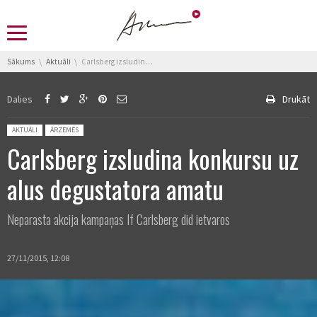
You are here:
Sākums
Aktuāli
Carlsberg izsludina konkursu uz alus degustatora amatu
Dalies
Drukāt
Posted in:
AKTUĀLI
ĀRZEMĒS
Carlsberg izsludina konkursu uz
alus degustatora amatu
Neparasta akcija kampaņas If Carlsberg did ietvaros
27/11/2015, 12:08