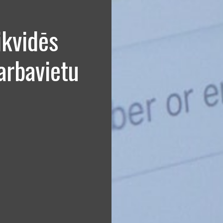
kvidēs
arbavietu