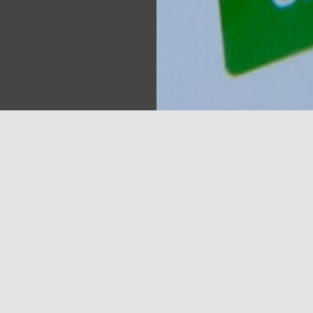
Sea
plāno likvidēt vēl 10 000 darbavietu. Jāatzīmē, ka