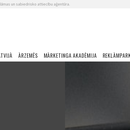
lāmas un sabiedrisko attiecību aģentūra.
ATVIJĀ
ĀRZEMĒS
MĀRKETINGA AKADĒMIJA
REKLĀMPAR