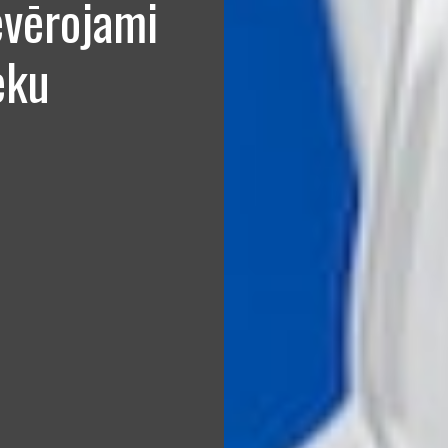
evērojami
eku