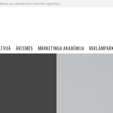
lāmas un sabiedrisko attiecību aģentūra.
ATVIJĀ
ĀRZEMĒS
MĀRKETINGA AKADĒMIJA
REKLĀMPAR