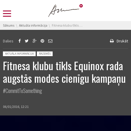
You are here:
Sākums
Aktuāla informācija
Fitnesa klubu tīkls Equinox rada augstās modes cienīgu kampaņu
Dalies
Drukāt
Posted in:
AKTUĀLA INFORMĀCIJA
ĀRZEMĒS
Fitnesa klubu tīkls Equinox rada
augstās modes cienīgu kampaņu
#CommitToSomething
06/01/2016, 12:21