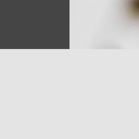
Sea
meņa domēns (TLD) .shop tika izsolīts par rekordlielu