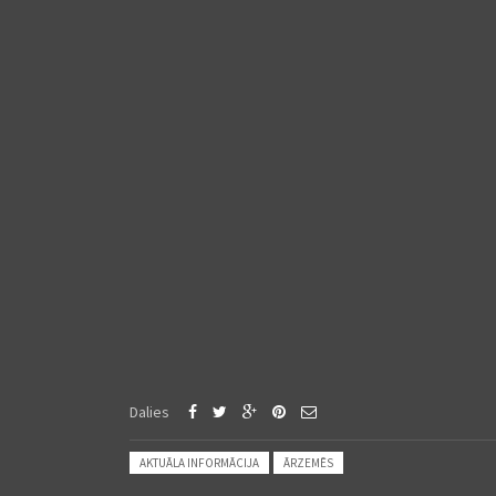
Dalies
Posted in:
AKTUĀLA INFORMĀCIJA
ĀRZEMĒS