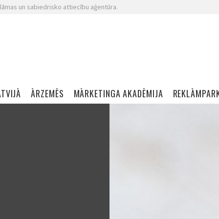
lāmas un sabiedrisko attiecību aģentūra.
ATVIJĀ
ĀRZEMĒS
MĀRKETINGA AKADĒMIJA
REKLĀMPAR