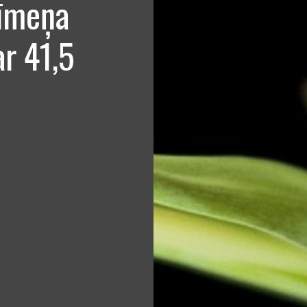
līmeņa
r 41,5