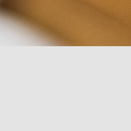
rch for: