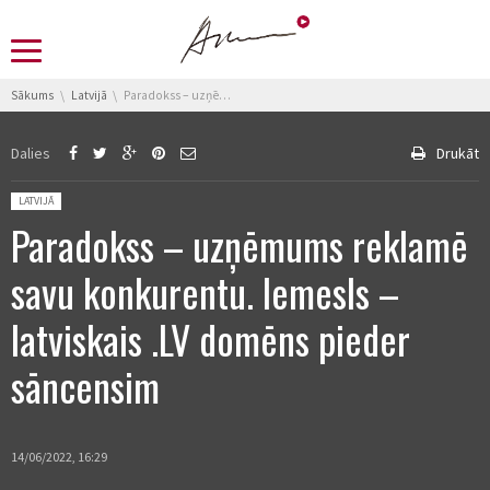
You are here:
Sākums
Latvijā
Paradokss – uzņēmums reklamē savu konkurentu. Iemesls – latviskais .LV domēns pieder sāncensim
Dalies
Drukāt
Posted in:
LATVIJĀ
Paradokss – uzņēmums reklamē
savu konkurentu. Iemesls –
latviskais .LV domēns pieder
sāncensim
14/06/2022, 16:29