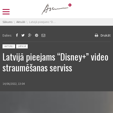
You are here:
Sākums
Aktuāli
Latvijā pieejams “Disney+” video straumēšanas serviss
Dalies
Drukāt
Posted in:
AKTUĀLI
LATVIJĀ
Latvijā pieejams “Disney+” video
straumēšanas serviss
14/06/2022, 13:04