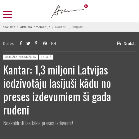
You are here:
Sākums
Aktuāla informācija
Kantar: 1,3 miljoni Latvijas iedzīvotāju lasījuši kādu no preses izdevumiem šī gada rudenī
Dalies
Drukāt
Posted in:
AKTUĀLA INFORMĀCIJA
LATVIJĀ
Kantar: 1,3 miljoni Latvijas
iedzīvotāju lasījuši kādu no
preses izdevumiem šī gada
rudenī
Noskaidroti lasītākie preses izdevumi!