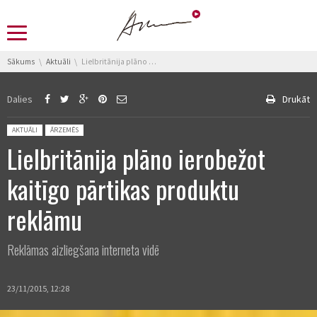
You are here:
Sākums
Aktuāli
Lielbritānija plāno ierobežot kaitīgo pārtikas produktu reklāmu
Dalies
Drukāt
Posted in:
AKTUĀLI
ĀRZEMĒS
Lielbritānija plāno ierobežot
kaitīgo pārtikas produktu
reklāmu
Reklāmas aizliegšana interneta vidē
23/11/2015, 12:28