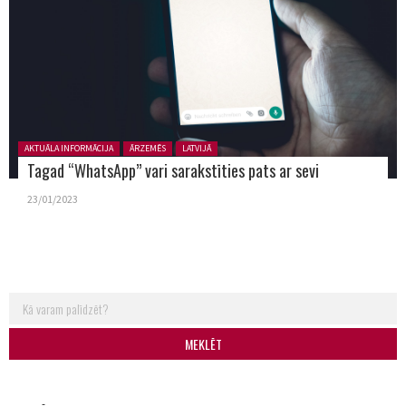
Posted in:
AKTUĀLA INFORMĀCIJA
ĀRZEMĒS
LATVIJĀ
Tagad “WhatsApp” vari sarakstīties pats ar sevi
23/01/2023
Search for: