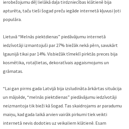
ierobežojumu dēļ lielākā daļa tirdzniecības klātienē bija
apturēta, taču tieši šogad preču iegāde internetā kļuvusi ļoti
populāra.
Lietuvā “Melnās piektdienas” piedāvājumu internetā
iedzīvotāji izmantojuši par 27% biežāk nekā pērn, savukārt
Igaunijā tikai par 14%. Visbiežāk tīmeklī pirktās preces bija
kosmētika, rotaļlietas, dekoratīvais apgaismojums un
grāmatas.
“Lai gan pirms gada Latvijā bija izsludināta ārkārtas situācija
un mājsēde, “melnās piektdienas” piedāvājumu iedzīvotāji
neizmantoja tik bieži kā šogad. Tas skaidrojams ar paradumu
maiņu, kad gada laikā arvien vairāk pirkumi tiek veikti
internetā nevis dodoties uz veikaliem klātienē. Esam