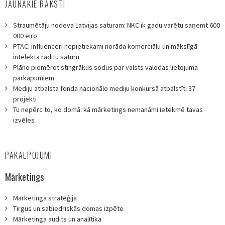
JAUNĀKIE RAKSTI
Straumētāju nodeva Latvijas saturam: NKC ik gadu varētu saņemt 600
000 eiro
PTAC: influenceri nepietiekami norāda komerciālu un mākslīgā
intelekta radītu saturu
Plāno piemērot stingrākus sodus par valsts valodas lietojuma
pārkāpumiem
Mediju atbalsta fonda nacionālo mediju konkursā atbalstīti 37
projekti
Tu nepērc to, ko domā: kā mārketings nemanāmi ietekmē tavas
izvēles
PAKALPOJUMI
Mārketings
Mārketinga stratēģija
Tirgus un sabiedriskās domas izpēte
Mārketinga audits un analītika