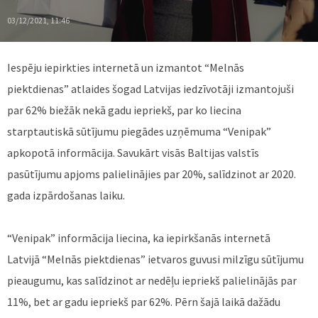
03/12/2021, 11:46
Iespēju iepirkties internetā un izmantot “Melnās
piektdienas” atlaides šogad Latvijas iedzīvotāji izmantojuši
par 62% biežāk nekā gadu iepriekš, par ko liecina
starptautiskā sūtījumu piegādes uzņēmuma “Venipak”
apkopotā informācija. Savukārt visās Baltijas valstīs
pasūtījumu apjoms palielinājies par 20%, salīdzinot ar 2020.
gada izpārdošanas laiku.
“Venipak” informācija liecina, ka iepirkšanās internetā
Latvijā “Melnās piektdienas” ietvaros guvusi milzīgu sūtījumu
pieaugumu, kas salīdzinot ar nedēļu iepriekš palielinājās par
11%, bet ar gadu iepriekš par 62%. Pērn šajā laikā dažādu