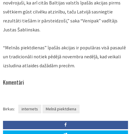
novērojuši, ka arī citās Baltijas valstīs īpašās akcijas pirms
svētkiem gūst cilvēku atzinību, taču Latvijā sasniegtie
rezultāti tiešām ir pārsteidzoši,” saka “Venipak” vadītājs
Justas Šablinskas.
“Melnās piektdienas” īpašās akcijas ir populāras visā pasaulē
un tradicionāli notiek pēdējā novembra nedēļā, kad veikali
izsludina atlaides dažādām precēm.
Komentāri
Birkas:
internets
Melnā piektdiena