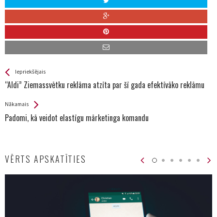
See more
Back
Iepriekšējais
All
“Aldi” Ziemassvētku reklāma atzīta par šī gada efektīvāko reklāmu
Entries
Nākamais
Padomi, kā veidot elastīgu mārketinga komandu
VĒRTS APSKATĪTIES