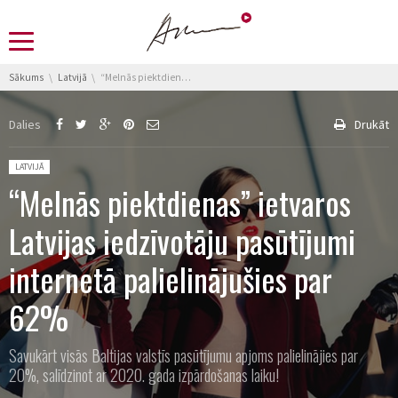
You are here:
Sākums
Latvijā
“Melnās piektdienas” ietvaros Latvijas iedzīvotāju pasūtījumi internetā palielinājušies par 62%
Dalies
Drukāt
Posted in:
LATVIJĀ
“Melnās piektdienas” ietvaros
Latvijas iedzīvotāju pasūtījumi
internetā palielinājušies par
62%
Savukārt visās Baltijas valstīs pasūtījumu apjoms palielinājies par
20%, salīdzinot ar 2020. gada izpārdošanas laiku!