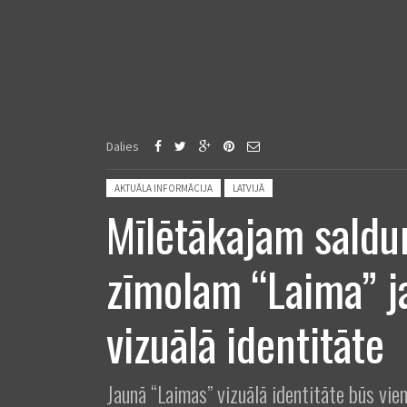
Dalies
Posted in:
AKTUĀLA INFORMĀCIJA
LATVIJĀ
Mīlētākajam sald
zīmolam “Laima” j
vizuālā identitāte
Jaunā “Laimas” vizuālā identitāte būs vie