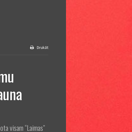
Drukāt
umu
auna
nota visam “Laimas”