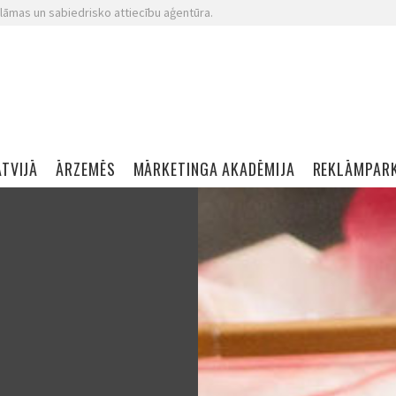
lāmas un sabiedrisko attiecību aģentūra.
ATVIJĀ
ĀRZEMĒS
MĀRKETINGA AKADĒMIJA
REKLĀMPAR